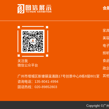
会
家
美
电
照
食
关注我
微信公众平台
政
其
广州市增城区新塘镇温涌路17号创景中心B栋8层801室
咨询电话：135-8041-4994
固话热线：020-89852803
Copyright ©