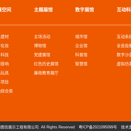
展空间
主题展馆
数字展馆
互动科
具建材
主场活动
城市馆
互动系
容化妆
博物馆
企业馆
全息投
子科技
党建展馆
科普馆
数字沙
明音响
红色历史展馆
智慧馆
虚拟仿
品玩具
廉政教育展厅
企项目
他综合类
广州图信展示工程有限公司. All Rights Reserved
粤ICP备2021095099号
技术