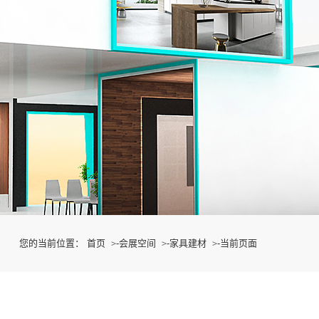
您的当前位置：
首页
-
会展空间
-
家具建材
-
当前页面