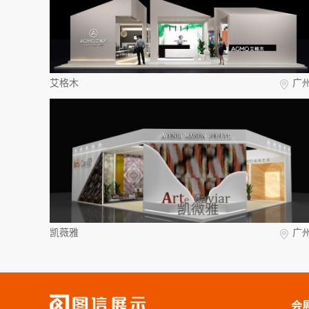
艾格木
广
凯薇雅
广
会