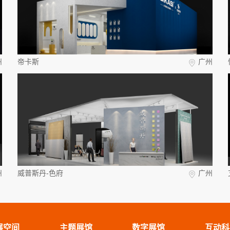
州
帝卡斯
广州
州
威普斯丹-色府
广州
展空间
主题展馆
数字展馆
互动科