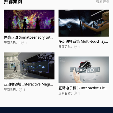
推荐案例
查看更多
体感互动 Somatosensory Interaction
多点触摸系统 Multi-touch System
展商名称：1
1
展商名称：
1
互动魔镜墙 Interactive Magic Wall
互动电子翻书 Interactive Electronic Page-turn
展商名称：
1
展商名称：
1